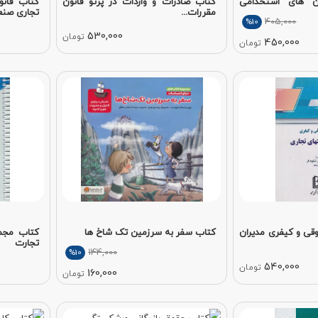
ن های استخدامی
کتاب صادرات و واردات در پرتو قانون
کتاب قانو
مقررات...
تجاری صنع
405,000
%10
530,000
تومان
450,000
تومان
ی و کیفری مدیران
کتاب سفر به سرزمین تک شاخ‌ ها
کتاب مجمو
تجارت
144,000
%10
540,000
تومان
160,000
تومان