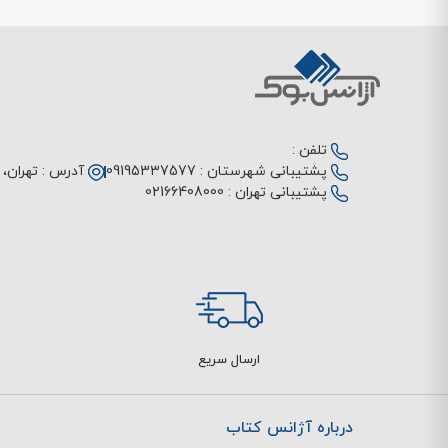
تلفن :
پشتیبانی شهرستان :
09195337577
آدرس :
تهران، م
پشتیبانی تهران :
02166408000
ارسال سریع
درباره آژانس کتاب