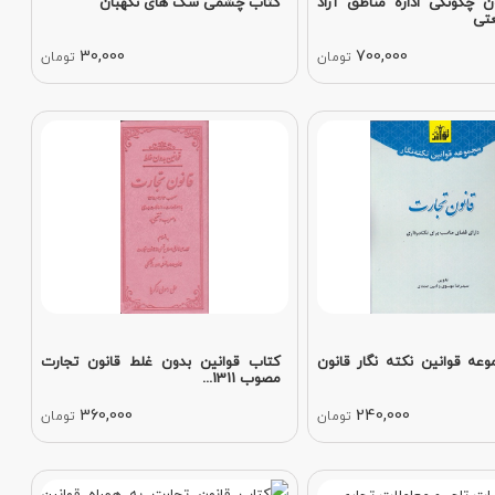
ن چگونگی اداره مناطق آزاد
کتاب چشمی سگ های نگهبان
تی
30,000
700,000
تومان
تومان
عه قوانین نکته نگار قانون
کتاب قوانین بدون غلط قانون تجارت
مصوب 1311...
360,000
240,000
تومان
تومان