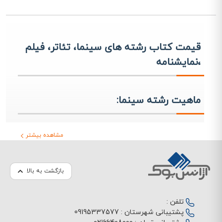
قیمت کتاب رشته های سینما، تئاتر، فیلم
،نمایشنامه
ماهیت رشته سینما:
رشته سینما، یکی از شاخه‌ های مهم کنکور هنر، به عنوان یک عرصه
مشاهده بیشتر
گسترده و جذاب شناخته می‌شود. دانش‌ آموزانی که به عشق هنر سینما
متوجه این فرصت می‌شوند، می‌توانند از طریق شاخه فنی حرفه‌ ای یا
شرکت در کنکور هنر، به تحصیل در این رشته پرشور بپردازند. در مقایسه با
سایر رشته‌ های هنری که نیازمند آزمون‌ های عملی هستند، رشته سینما
بازگشت به بالا
بدون نیاز به مصاحبه یا آزمون عملی و با رویکردی تئوریک و آکادمیک
پذیرش دانشجو می‌کند.
این رشته به صورت فنی و علمی آموزش داده می‌شود و موارد مطالعاتی
تلفن :
آن از حوزه‌ های مختلفی از علوم انسانی، علوم ارتباطات، و هنرهای مختلف
پشتیبانی شهرستان :
09195337577
تشکیل شده است. از جنبه‌ های تکنیکی و علمی، مباحثی مانند فیزیک