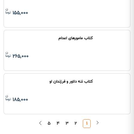
155,000
کتاب مامورهای اعدام
265,000
کتاب ننه دلاور و فرزندان او
185,000
5
4
3
2
1