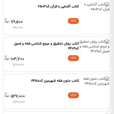
کتاب آشنایی با قرآن کد2503
15%
76,500
90,000
کتاب روش تحقیق و مرجع شناسی فقه و اصول
کد2489
15%
103,700
122,000
کتاب متون فقه شهیدین کد2458
15%
527,000
620,000