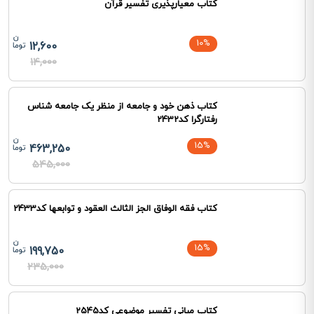
کتاب معیارپذیری تفسیر قرآن
10%
12,600
14,000
کتاب ذهن خود و جامعه از منظر یک جامعه شناس
رفتارگرا کد2432
15%
463,250
545,000
کتاب فقه الوفاق الجز الثالث العقود و توابعها کد2433
15%
199,750
235,000
کتاب مبانی تفسیر موضوعی کد2545