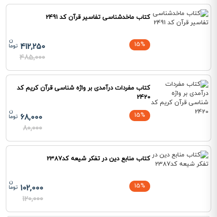
کتاب ماخدشناسی تفاسیر قرآن کد 2491
15%
412,250
485,000
کتاب مفردات درآمدی بر واژه شناسی قرآن کریم کد
2420
15%
68,000
80,000
کتاب منابع دین در تفکر شیعه کد2387
15%
102,000
120,000