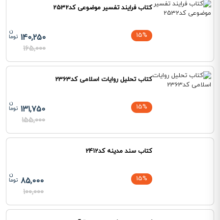
کتاب فرایند تفسیر موضوعی کد2532
15%
140,250
165,000
کتاب تحلیل روایات اسلامی کد2363
15%
131,750
155,000
کتاب سند مدینه کد2412
15%
85,000
100,000