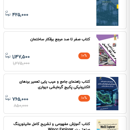
425,000
کتاب صفر تا صد مرجع برقکار ساختمان
10%
1,147,500
1,275,000
کتاب راهنمای جامع و عیب یابی تعمیر بردهای
الکترونیکی پکیج گرمایشی دیواری
10%
765,000
850,000
کتاب آموزش مفهومی و تشریح کامل مانیتورینگ
صنعتی در Wincc Explorer