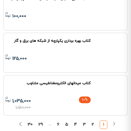
100,000
کتاب بهره برداری یکپارچه از شبکه های برق و گار
125,000
کتاب میدانهای الکترومغناطیسی متناوب
10%
1,035,000
1,150,000
30
29
...
6
5
4
3
2
1