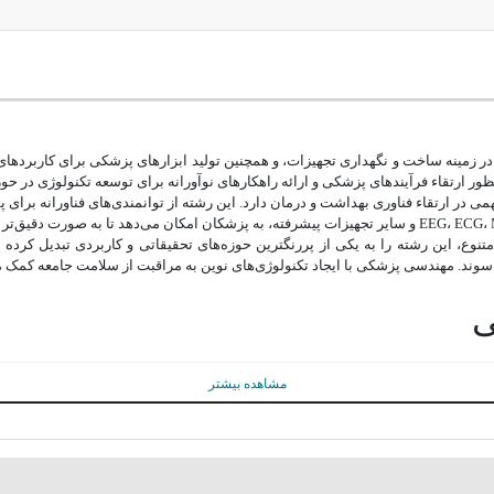
زمینه ساخت و نگهداری تجهیزات، و همچنین تولید ابزارهای پزشکی برای کاربردهای 
ور ارتقاء فرآیندهای پزشکی و ارائه راهکارهای نوآورانه برای توسعه تکنولوژی در 
ی در ارتقاء فناوری بهداشت و درمان دارد. این رشته از توانمندی‌های فناورانه برای 
ع، این رشته را به یکی از پررنگترین حوزه‌های تحقیقاتی و کاربردی تبدیل کرده
 اولتراسوند. مهندسی پزشکی با ایجاد تکنولوژی‌های نوین به مراقبت از سلامت جامعه کم
ی
 جمله مهارات و تخصص فارغ التحصیلان، نیاز بازار به این حوزه، وضعیت اقتصادی و
در بخش‌های مختلف حوزه بهداشت و درمان شغلی پرکاربرد داشته باشند.
مشاهده بیشتر
جهیزات پزشکی وابسته هستند، بازار کار مهندسی پزشکی در این کشورها ممکن است ب
د.
 است:
. فارغ التحصیلان این رشته می‌توانند در شرایط مختلف اشتغال پیدا کنند، از جمله د
.برای شرکت در آزمون های استخدامی سعی کنید طبق یک برنامه اصولی و با کمک
کتا