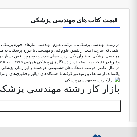
قیمت کتاب های مهندسی پزشکی
در زمینه مهندسی پزشکی، با ترکیب علوم مهندسی، نیازهای حوزه پزشکی در 
علمی که عبارت است از تلفیق علوم فنی و مهندسی با حوزه پزشکی، به منظ
مهندسی
پزشکی
به عنوان یکی از رشته‌های جدید و نوظهور، نقش بسیار مهم
و تنوع در تشخیص با استفاده از دستگاه‌های پزشکی همچون EEG، ECG، MRI، CT-Scan و سایر تجهیزات پیشرفته، به پزشکان امکان می‌دهد تا به صورت دقیق‌تر و سریع‌تر به تشخیص بپردازند.
در حال حاضر، توسعه دستگاه‌های تشخیصی هوشمند و ابزارهای پزشکی متنو
یافته‌اند، از سمعک و ونتیلاتور گرفته تا دستگاه‌های دیالیز و فناوری‌های
بازار کار رشته مهندسی پزشک
وضعیت بازار کار در حوزه مهندسی پزشکی به طور کلی به عوامل مختلفی از
تخصص بالا در زمینه طراحی، تولید، و نگهداری تجهیزات پزشکی می‌توانند 
با توجه به اینکه کشورهایی مانند ایران به میزان زیادی به واردات ت
توانمندی‌های محلی در تولید و نگهداری تجهیزات پزشکی می‌تواند تقویت شو
فرایند کاری در زمینه مهندسی پزشکی به طور کلی شامل سه مرحله اصلی
طراحی تجهیزات پزشکی، تولید تجهیزات پزشکی، و نگهداری از تجهیزات پزشکی
مراکز تحقیقات، و سازمان‌ها و مؤسسات مرتبط با صنعت بهداشت و درمان