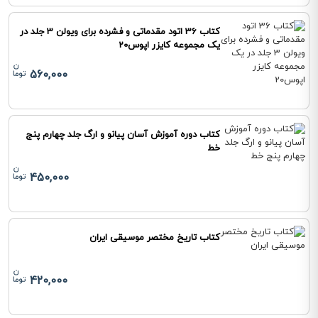
کتاب 36 اتود مقدماتی و فشرده برای ویولن 3 جلد در
یک مجموعه کایزر اپوس20
560,000
کتاب دوره آموزش آسان پیانو و ارگ جلد چهارم پنج
خط
450,000
کتاب تاریخ مختصر موسیقی ایران
420,000