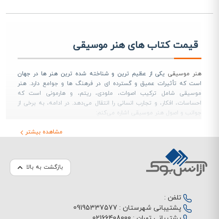
قیمت کتاب های هنر موسیقی
هنر موسیقی
یکی از عظیم‌ ترین و شناخته‌ شده‌ ترین هنر ها در جهان
است که تأثیرات عمیق و گسترده‌ ای در فرهنگ‌ ها و جوامع دارد. هنر
موسیقی شامل ترکیب اصوات، ملودی، ریتم، و هارمونی است که
احساسات، افکار، و تجارب انسانی را انتقال می‌دهد. در ادامه، به برخی از
جوانب و اصول هنر موسیقی اشاره می‌کنم:
نوع‌های مختلف موسیقی
:
مشاهده بیشتر
کلاسیک
:
موسیقی کلاسیک اروپایی از دوره‌ های مختلف تاریخ موسیقی
با آثار بزرگی از هنرمندان مانند بختهوون، موتزارت، بتهوون و
واگنر شناخته می‌شود.
بازگشت به بالا
جاز
:
موسیقی جاز به ترکیبی از آهنگ سازی آزاد، اجرا های
امپروویزه و ایجاد ملودی‌ های نوآورانه مشهور است.
تلفن :
پاپ و راک
:
پشتیبانی شهرستان :
09195337577
موسیقی پاپ و راک از دهه‌ های 1950 تا کنون، با آثار
پشتیبانی تهران :
02166408000