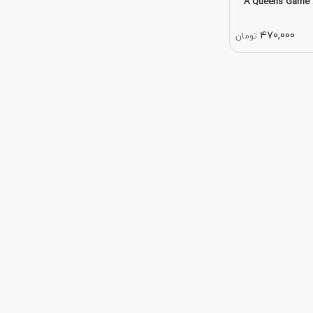
A
470,000
تومان