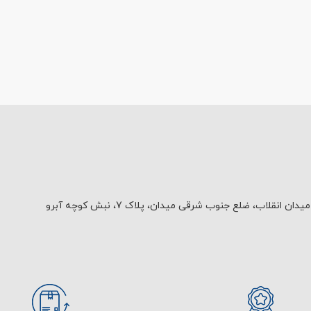
یدان انقلاب، ضلع جنوب شرقی میدان، پلاک 7، نبش کوچه آبرو