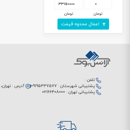
تومان
تومان
اعمال محدوه قیمت
تلفن :
پشتیبانی شهرستان :
09195337577
آدرس :
تهران، م
پشتیبانی تهران :
02166408000