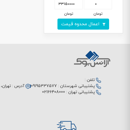
تومان
تومان
اعمال محدوه قیمت
تلفن :
پشتیبانی شهرستان :
09195337577
آدرس :
تهران، م
پشتیبانی تهران :
02166408000