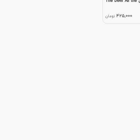
کتاب رمان انگلیسی The Devil All the
425,000
تومان