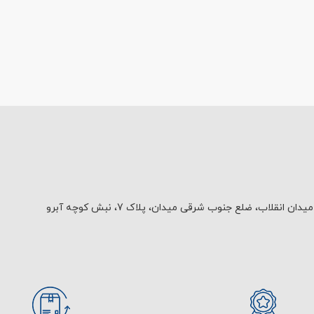
یدان انقلاب، ضلع جنوب شرقی میدان، پلاک 7، نبش کوچه آبرو