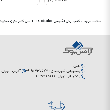
00
890,000
تومان
مطالب مرتبط با کتاب رمان انگلیسی The Godfather متن کامل بدون حذفیات
تلفن :
پشتیبانی شهرستان :
09195337577
آدرس :
تهران، م
پشتیبانی تهران :
02166408000