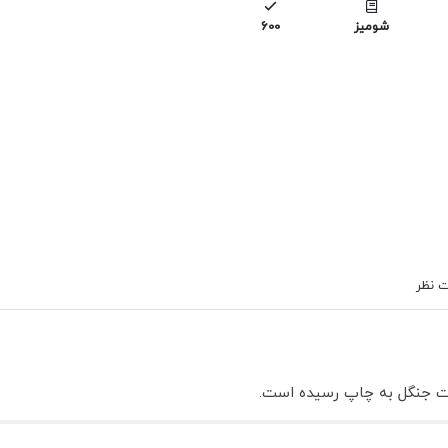
شومیز
600
 نظر