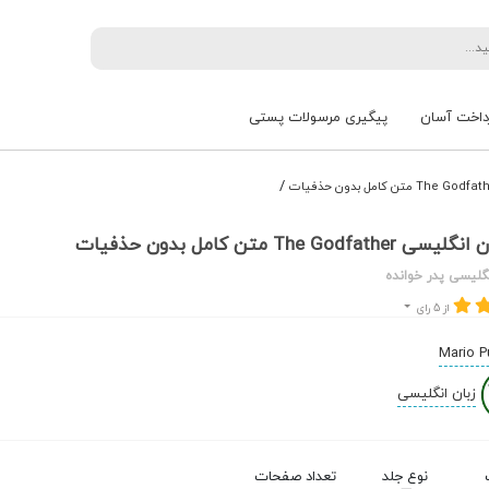
داخت آسان
پیگیری مرسولات پستی
/
The Godf متن کامل بدون حذفیات
گلیسی پدر خوانده
از 5 رای
Mario 
زبان انگلیسی
نوع جلد
تعداد صفحات