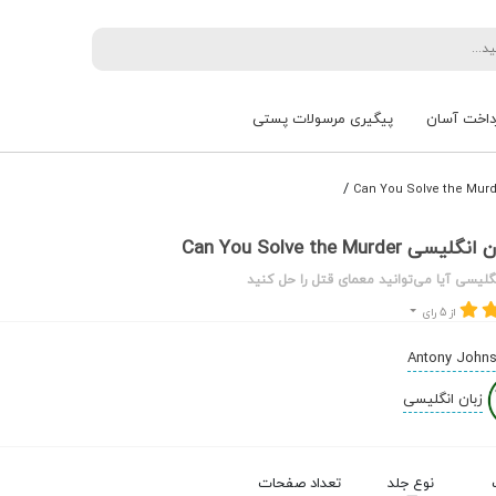
داخت آسان
پیگیری مرسولات پستی
/
Can You Solve the Murde
گلیسی آیا می‌توانید معمای قتل را حل کنید
از 5 رای
Antony Johns
زبان انگلیسی
نوع جلد
تعداد صفحات