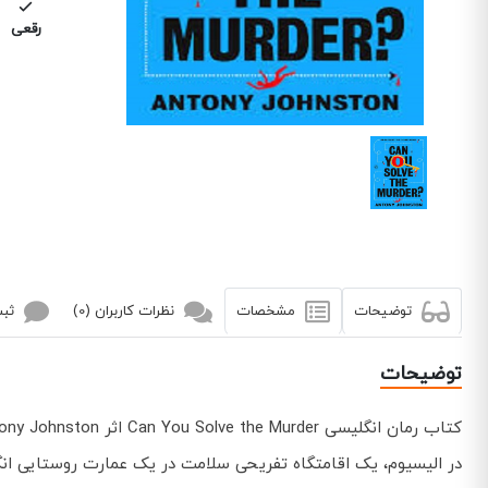
رقعی
توضیحات
مشخصات
نظرات کاربران (0)
ثبت
توضیحات
کتاب رمان انگلیسی Can You Solve the Murder اثر Antony Johnston توسط انتشارات Penguin Books به چاپ رسیده است.
در الیسیوم، یک اقامتگاه تفریحی سلامت در یک عمارت روستایی انگ