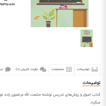
9649707266
توضیحات
مشخصات
نظرات کاربران (0)
ثبت
توضیحات
کتاب اصول و روش‌های تدریس نوشته حشمت الله مرتضوی زاده, توس
میگردد.