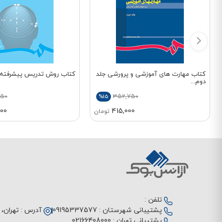
کتاب مهارت های آموزشی و پرورشی جلد
کتاب روش تدریس پیشرفته کد
دوم...
750
352,750
%15
00
415,000
تومان
تلفن :
پشتیبانی شهرستان :
09195337577
آدرس :
تهران، م
پشتیبانی تهران :
02166408000