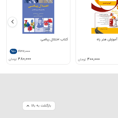
آموزش هنر راه
کتاب اختلال ریاضی
432,000
%10
480,000
400,000
تومان
تومان
بازگشت به بالا