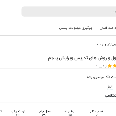
داخت آسان
پیگیری مرسولات پستی
/
ویرایش پنجم
ل و روش‌ های تدریس ویرایش پنجم
از 5 رای
 الله مرتضوی زاده
آییژ
نشگاهی
قطع کتاب
نوع جلد
سال چاپ
نوبت چاپ
ت