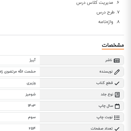
مدیریت كلاس درس
طرح درس
واژه‌نامه
مشخصات
ناشر
آییژ
نویسنده
حشمت الله مرتضوی زاد
قطع کتاب
وزیری
نوع جلد
شومیز
سال چاپ
1403
نوبت چاپ
سوم
تعداد صفحات
254