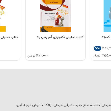
710
کتاب تحلیلی تکنولوژی آموزشی راه
کتاب تحلیلی 
386,
%15
455,0
320,000
تومان
تومان
یدان انقلاب، ضلع جنوب شرقی میدان، پلاک 7، نبش کوچه آبرو