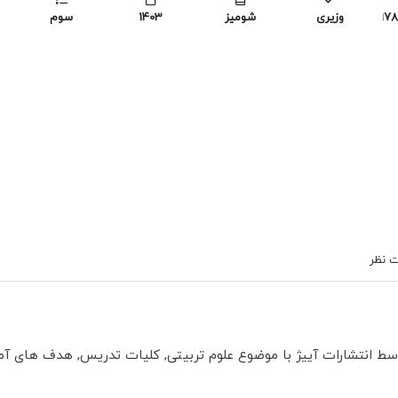
978
وزیری
شومیز
1403
سوم
 نظر
ط انتشارات آییژ با موضوع علوم تربیتی, كلیات تدریس, هدف های آم