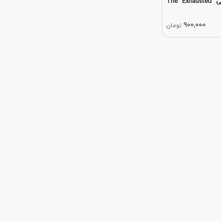
کتاب رمان انگلیسی The Exhausted
900,000
تومان