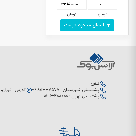
تومان
تومان
اعمال محدوه قیمت
تلفن :
پشتیبانی شهرستان :
09195337577
آدرس :
تهران، م
پشتیبانی تهران :
02166408000