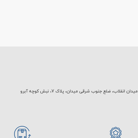
یدان انقلاب، ضلع جنوب شرقی میدان، پلاک 7، نبش کوچه آبرو