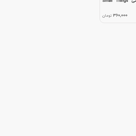
کتاب رمان انگلیسی Small Things
360,000
تومان