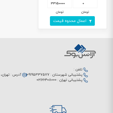
تومان
تومان
اعمال محدوه قیمت
تلفن :
پشتیبانی شهرستان :
09195337577
آدرس :
تهران، م
پشتیبانی تهران :
02166408000