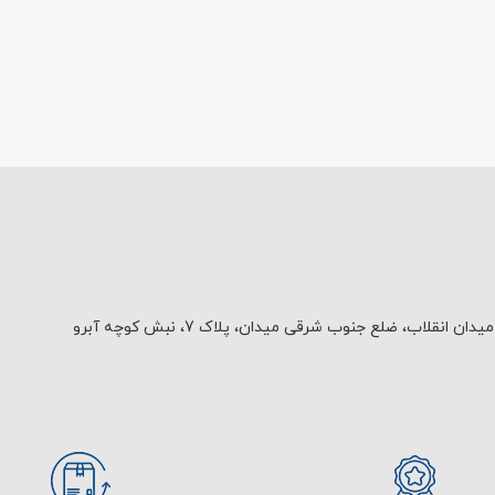
یدان انقلاب، ضلع جنوب شرقی میدان، پلاک 7، نبش کوچه آبرو