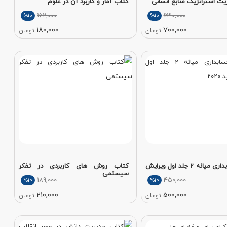
ت استراتژیک منابع انسانی
کتاب آمار و کاربرد آن در علوم
162,000
630,000
%10
%10
180,000
700,000
تومان
تومان
کتاب حسابداری میانه 2 جلد اول ویرایش
کتاب روش های کاربردی در تفکر
سیستمی
189,000
450,000
%10
%10
210,000
500,000
تومان
تومان