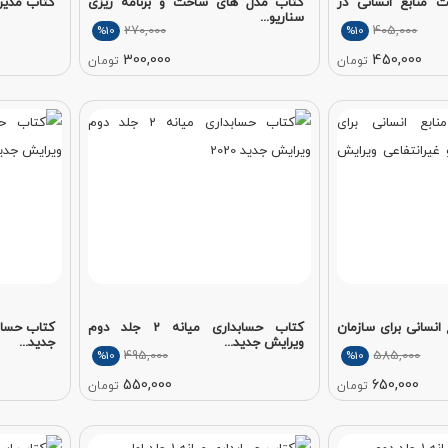
 منابع انسانی در
کتاب مدل های ساخت و برنامه ریزی
کتاب مدیری
سناریو...
270,000
405,000
%10
%10
300,000
450,000
تومان
تومان
انسانی برای سازمان
کتاب حسابداری میانه 2 جلد دوم
ویرایش جدید...
جدید...
495,000
585,000
%10
%10
550,000
650,000
تومان
تومان