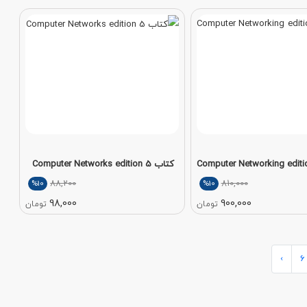
کتاب Computer Networks edition 5
88,200
810,000
%10
%10
98,000
900,000
تومان
تومان
›
6