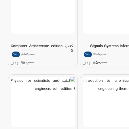
کتاب Computer Architecture edition
5
855,000
765,000
%10
%10
950,000
850,000
تومان
تومان