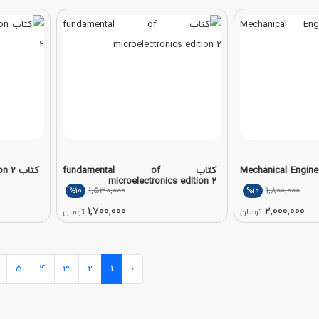
Mechanical Engineeri
کتاب fundamental of
کتاب Computer Networking edition 2
microelectronics edition 2
1,530,000
1,800,000
%10
%10
1,700,000
2,000,000
تومان
تومان
5
4
3
2
1
‹