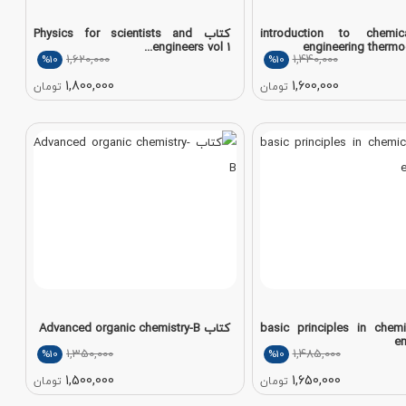
اب introduction to chemical
کتاب Physics for scientists and
engineers vol 1...
engineering therm
1,620,000
1,440,000
%10
%10
1,800,000
1,600,000
تومان
تومان
 basic principles in chemical
کتاب Advanced organic chemistry-B
en
1,350,000
1,485,000
%10
%10
1,500,000
1,650,000
تومان
تومان