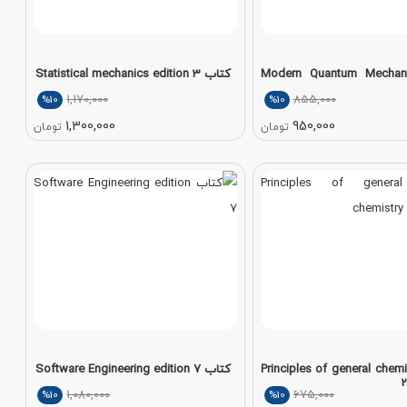
ب Modern Quantum Mechanics
کتاب Statistical mechanics edition 3
1,170,000
855,000
%10
%10
1,300,000
950,000
تومان
تومان
Principles of general chemistry
کتاب Software Engineering edition 7
2
1,080,000
675,000
%10
%10