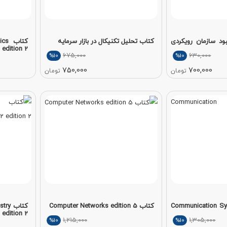
د سازمان رویکردی
کتاب تحلیل تکنیکال در بازار سرمایه
کتا
edition 2
675,000
630,000
%10
%10
750,000
700,000
تومان
تومان
Communication Syste
کتاب Computer Networks edition 5
کتاب 
 edition 2
1,215,000
1,305,000
%10
%10