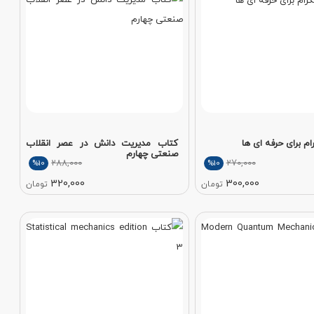
م برای حرفه ای ها
کتاب مدیریت دانش در عصر انقلاب
صنعتی چهارم
288,000
270,000
%10
%10
320,000
300,000
تومان
تومان