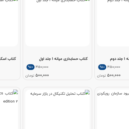
دوم
کتاب حسابداری میانه 1 جلد اول
کتاب اسکرا
450,000
450,000
%10
%10
500,000
500,000
تومان
تومان