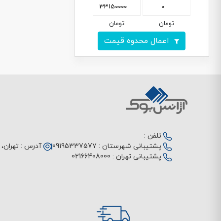
تومان
تومان
اعمال محدوه قیمت
تلفن :
پشتیبانی شهرستان :
09195337577
آدرس :
تهران، م
پشتیبانی تهران :
02166408000