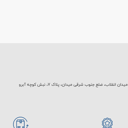
یدان انقلاب، ضلع جنوب شرقی میدان، پلاک 7، نبش کوچه آبرو