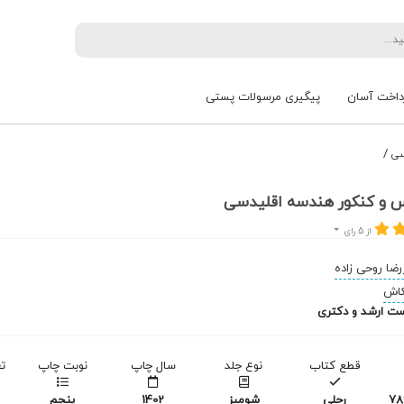
داخت آسان
پیگیری مرسولات پستی
/
سی
 و کنکور هندسه اقلیدسی
از 5 رای
رضا روحی زاده
کاش
ت ارشد و دکتری
قطع کتاب
نوع جلد
سال چاپ
نوبت چاپ
ت
978
رحلی
شومیز
1402
پنجم