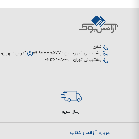
تلفن :
پشتیبانی شهرستان :
09195337577
آدرس :
تهران، م
پشتیبانی تهران :
02166408000
ارسال سریع
درباره آژانس کتاب