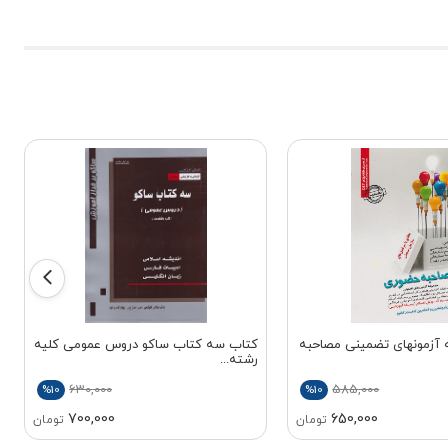
آزمونهای تضمینی مصاحبه
کتاب سه کتاب ساکو دروس عمومی کلیه
رشته...
630,000
585,000
%10
%10
700,000
650,000
تومان
تومان