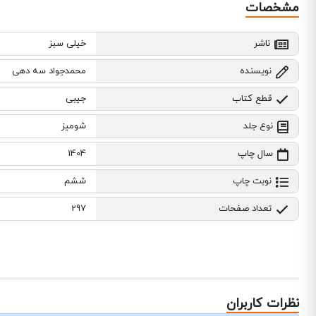
مشخصات
ناشر
خیلی سبز
نویسنده
محمدجواد سه دهی
قطع کتاب
جیبی
نوع جلد
شومیز
سال چاپ
1404
نوبت چاپ
ششم
تعداد صفحات
297
نظرات کاربران