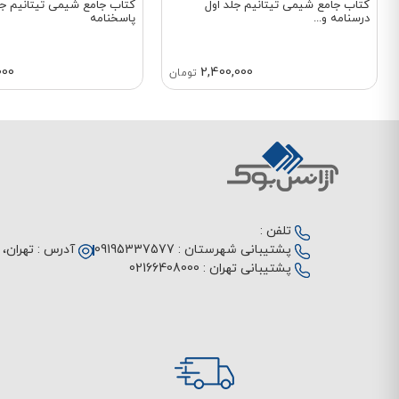
کتاب جامع شیمی تیتانیم جلد اول
کتاب جامع شیمی تیتانیم جل
درسنامه و...
پاسخنامه
000
2,400,000
تومان
تلفن :
پشتیبانی شهرستان :
09195337577
آدرس :
تهران، م
پشتیبانی تهران :
02166408000