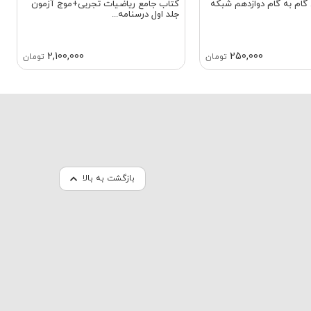
گام به گام دوازدهم شبکه
کتاب جامع ریاضیات تجربی+موج آزمون
جلد اول درسنامه...
2,100,000
250,000
تومان
تومان
بازگشت به بالا