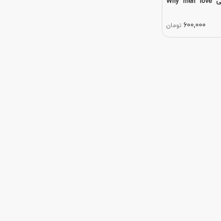
کتاب رمان انگلیسی Why men love
600,000
تومان