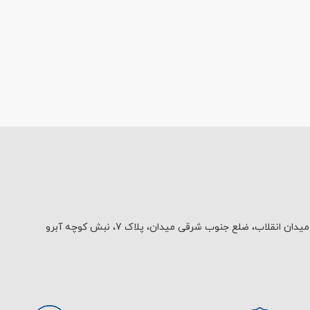
یدان انقلاب، ضلع جنوب شرقی میدان، پلاک 7، نبش کوچه آبرو