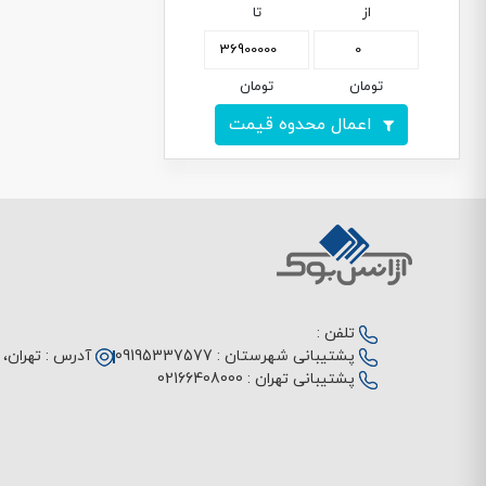
از
تا
تومان
تومان
اعمال محدوه قیمت
تلفن :
پشتیبانی شهرستان :
09195337577
آدرس :
تهران، م
پشتیبانی تهران :
02166408000