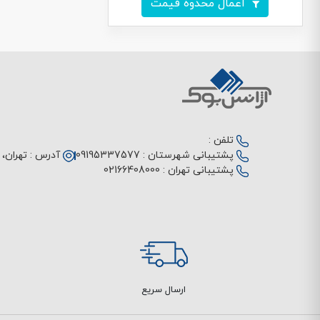
اعمال محدوه قیمت
تلفن :
پشتیبانی شهرستان :
09195337577
آدرس :
تهران، م
پشتیبانی تهران :
02166408000
ارسال سریع